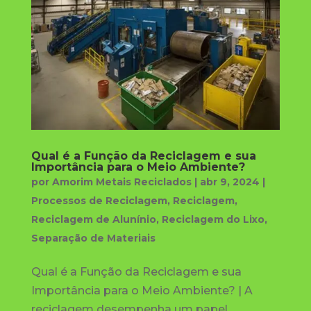
Qual é a Função da Reciclagem e sua
Importância para o Meio Ambiente?
por
Amorim Metais Reciclados
|
abr 9, 2024
|
Processos de Reciclagem
,
Reciclagem
,
Reciclagem de Alunínio
,
Reciclagem do Lixo
,
Separação de Materiais
Qual é a Função da Reciclagem e sua
Importância para o Meio Ambiente? | A
reciclagem desempenha um papel