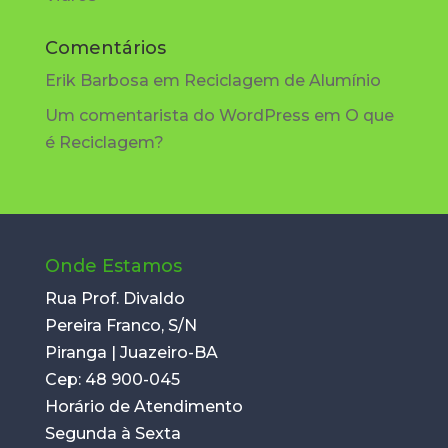
Comentários
Erik Barbosa
em
Reciclagem de Alumínio
Um comentarista do WordPress
em
O que
é Reciclagem?
Onde Estamos
Rua Prof. Divaldo
Pereira Franco, S/N
Piranga | Juazeiro-BA
Cep: 48 900-045
Horário de Atendimento
Segunda à Sexta