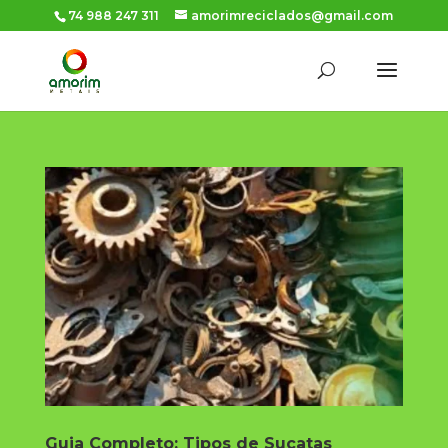
74 988 247 311
amorimreciclados@gmail.com
Guia Completo: Tipos de Sucatas