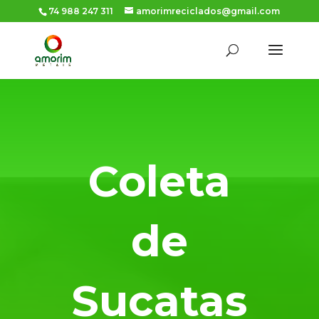
74 988 247 311
amorimreciclados@gmail.com
Coleta
de
Sucatas