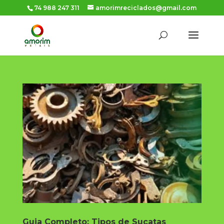
74 988 247 311
amorimreciclados@gmail.com
Guia Completo: Tipos de Sucatas