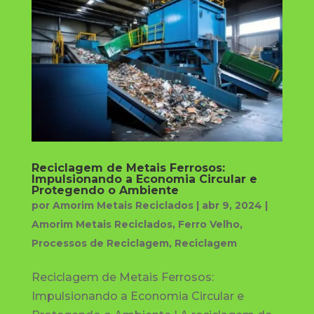
Reciclagem de Metais Ferrosos:
Impulsionando a Economia Circular e
Protegendo o Ambiente
por
Amorim Metais Reciclados
|
abr 9, 2024
|
Amorim Metais Reciclados
,
Ferro Velho
,
Processos de Reciclagem
,
Reciclagem
Reciclagem de Metais Ferrosos:
Impulsionando a Economia Circular e