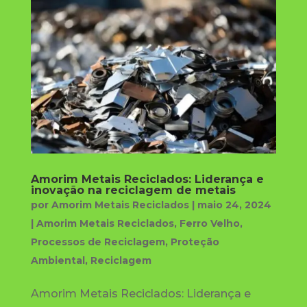
Amorim Metais Reciclados: Liderança e
inovação na reciclagem de metais
por
Amorim Metais Reciclados
|
maio 24, 2024
|
Amorim Metais Reciclados
,
Ferro Velho
,
Processos de Reciclagem
,
Proteção
Ambiental
,
Reciclagem
Amorim Metais Reciclados: Liderança e