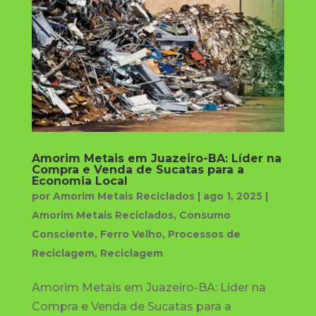
Amorim Metais em Juazeiro-BA: Líder na
Compra e Venda de Sucatas para a
Economia Local
por
Amorim Metais Reciclados
|
ago 1, 2025
|
Amorim Metais Reciclados
,
Consumo
Consciente
,
Ferro Velho
,
Processos de
Reciclagem
,
Reciclagem
Amorim Metais em Juazeiro-BA: Líder na
Compra e Venda de Sucatas para a