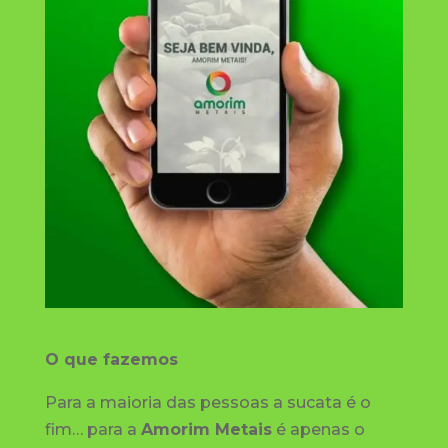
O que fazemos
Para a maioria das pessoas a sucata é o
fim… para a
Amorim Metais
é apenas o