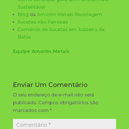
Sustentável
Blog
da
Amorim Metais Reciclagem
Sucatas não Ferrosas
Comércio de Sucatas
em Juazeiro da
Bahia
Equipe Amorim Metais
Enviar Um Comentário
O seu endereço de e-mail não será
publicado.
Campos obrigatórios são
marcados com
*