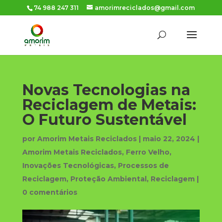
74 988 247 311
amorimreciclados@gmail.com
Novas Tecnologias na
Reciclagem de Metais:
O Futuro Sustentável
por
Amorim Metais Reciclados
|
maio 22, 2024
|
Amorim Metais Reciclados
,
Ferro Velho
,
Inovações Tecnológicas
,
Processos de
Reciclagem
,
Proteção Ambiental
,
Reciclagem
|
0 comentários