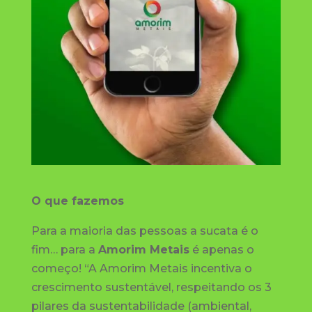
O que fazemos
Para a maioria das pessoas a sucata é o
fim… para a
Amorim Metais
é apenas o
começo! “A Amorim Metais incentiva o
crescimento sustentável, respeitando os 3
pilares da sustentabilidade (ambiental,