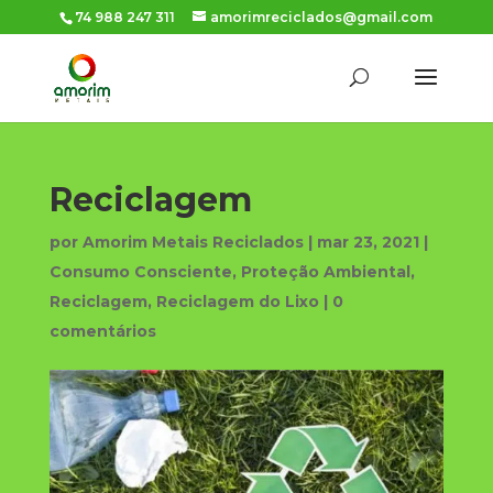
74 988 247 311
amorimreciclados@gmail.com
Reciclagem
por
Amorim Metais Reciclados
|
mar 23, 2021
|
Consumo Consciente
,
Proteção Ambiental
,
Reciclagem
,
Reciclagem do Lixo
|
0
comentários