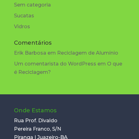
Sem categoria
Sucatas
Vidros
Comentários
Erik Barbosa
em
Reciclagem de Alumínio
Um comentarista do WordPress
em
O que
é Reciclagem?
Onde Estamos
Rua Prof. Divaldo
Pereira Franco, S/N
Piranga | Juazeiro-BA