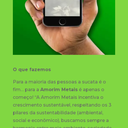
O que fazemos
Para a maioria das pessoas a sucata é o
fim… para a
Amorim Metais
é apenas o
começo! “A Amorim Metais incentiva o
crescimento sustentável, respeitando os 3
pilares da sustentabilidade (ambiental,
social e econômico), buscamos sempre a